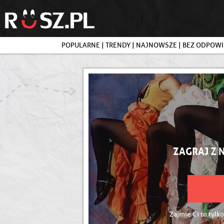
POPULARNE
|
TRENDY
|
NAJNOWSZE
|
BEZ ODPOWI
ZAGRAJ Z 
Zajmie Ci to tylko