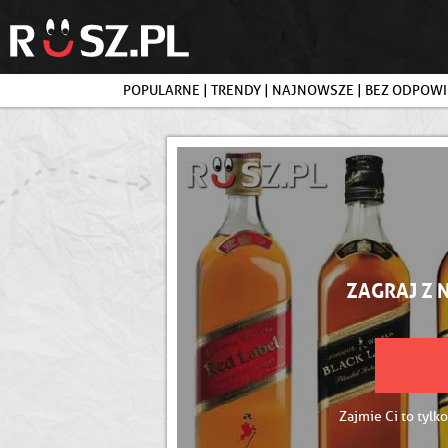
POPULARNE
|
TRENDY
|
NAJNOWSZE
|
BEZ ODPOWI
ZAGRAJ Z 
Zajmie Ci to tylko