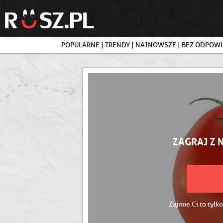
POPULARNE
|
TRENDY
|
NAJNOWSZE
|
BEZ ODPOWI
ZAGRAJ Z 
Zajmie Ci to tylko