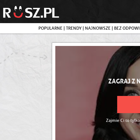
POPULARNE
|
TRENDY
|
NAJNOWSZE
|
BEZ ODPOWI
ZAGRAJ Z 
Zajmie Ci to tylko