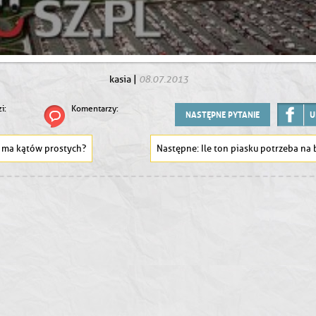
08.07.2013
kasia
|
i:
Komentarzy:
NASTĘPNE PYTANIE
U
e ma kątów prostych?
Ile ton piasku potrzeba na boisko do siatków