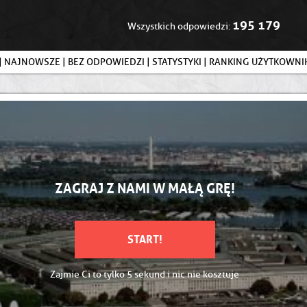
195 179
Wszystkich odpowiedzi:
|
NAJNOWSZE
|
BEZ ODPOWIEDZI
|
STATYSTYKI
|
RANKING UŻYTKOWN
ZAGRAJ Z NAMI W MAŁĄ GRĘ!
START!
Zajmie Ci to tylko 5 sekund i nic nie kosztuje