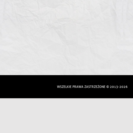
WSZELKIE PRAWA ZASTRZEŻONE © 2013-2026