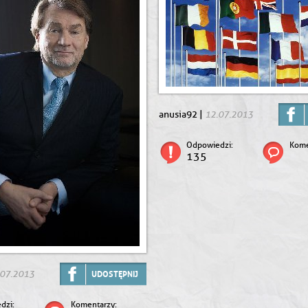
12.07.2013
anusia92 |
Odpowiedzi:
Kome
135
.07.2013
UDOSTĘPNIJ
dzi:
Komentarzy: