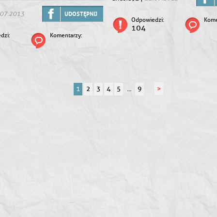
.07.2013
UDOSTĘPNIJ
Odpowiedzi:
Kome
104
dzi:
Komentarzy:
>
1
2
3
4
5
...
9