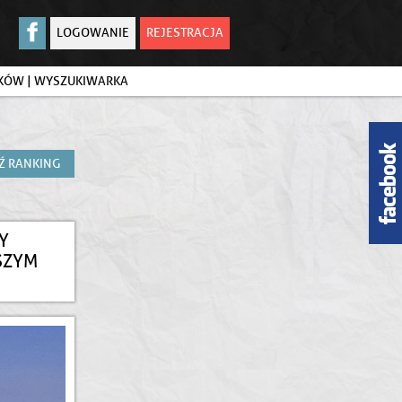
LOGOWANIE
REJESTRACJA
IKÓW
|
WYSZUKIWARKA
Ź RANKING
DY
SZYM