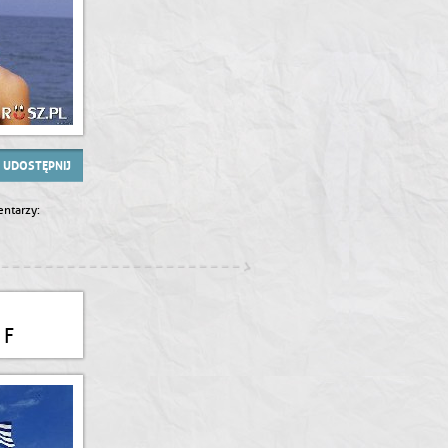
UDOSTĘPNIJ
ntarzy:
 F