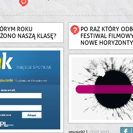
TÓRYM ROKU
PO RAZ KTÓRY ODB
ŻONO NASZĄ KLASĘ?
FESTIWAL FILMOWY
NOWE HORYZONTY
22.07.2013
anusia92 |