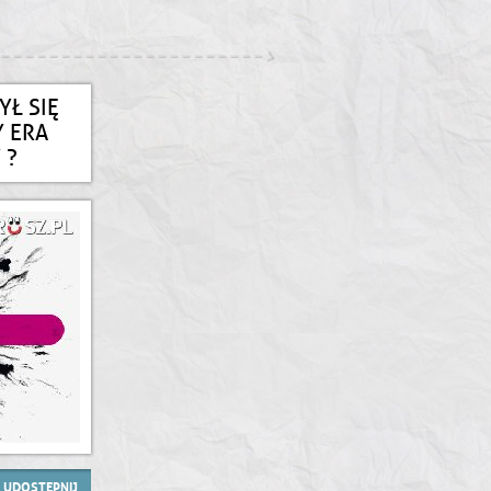
YŁ SIĘ
 ERA
 ?
UDOSTĘPNIJ