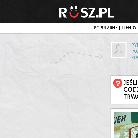
POPULARNE
|
TRENDY
PY
PO
ZD
JEŚL
GODZ
TRWA