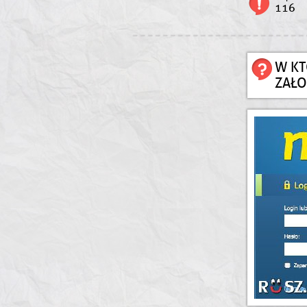
116
W K
ZAŁO