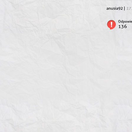
17
anusia92 |
Odpowie
136