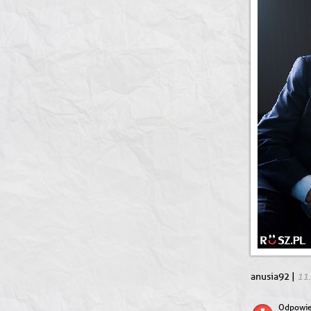
11
anusia92 |
Odpowie