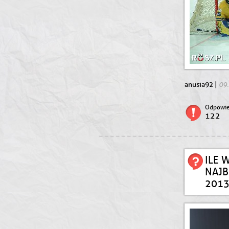
09
anusia92 |
Odpowie
122
ILE 
NAJ
2013