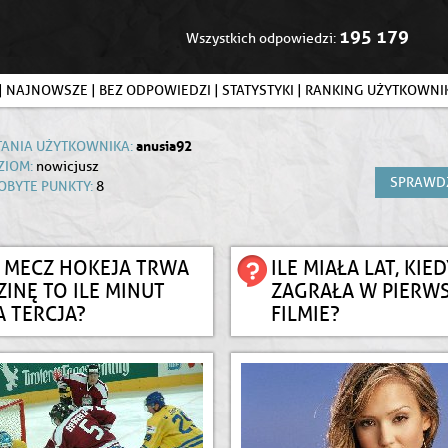
195 179
Wszystkich odpowiedzi:
|
NAJNOWSZE
|
BEZ ODPOWIEDZI
|
STATYSTYKI
|
RANKING UŻYTKOWN
anusia92
TANIA UŻYTKOWNIKA:
ZIOM:
nowicjusz
SPRAWD
OBYTE PUNKTY:
8
I MECZ HOKEJA TRWA
ILE MIAŁA LAT, KIE
INĘ TO ILE MINUT
ZAGRAŁA W PIERW
 TERCJA?
FILMIE?