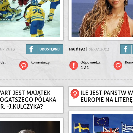
.07.2013
09.07.2013
anusia92 |
UDOSTĘPNIJ
dzi:
Komentarzy:
Odpowiedzi:
Kome
121
WART JEST MAJĄTEK
ILE JEST PAŃSTW W
BOGATSZEGO POLAKA
EUROPIE NA LITERĘ
R. -J.KULCZYKA?