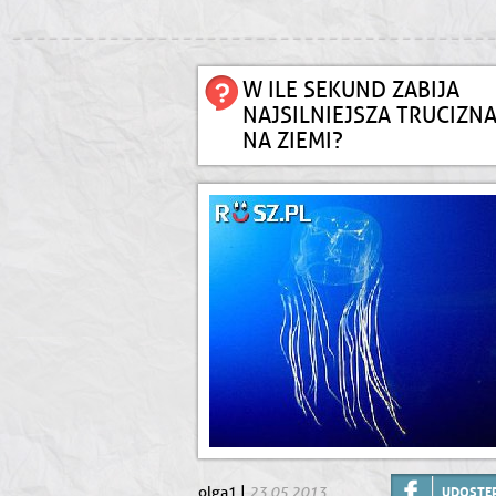
W ILE SEKUND ZABIJA
NAJSILNIEJSZA TRUCIZN
NA ZIEMI?
23.05.2013
olga1 |
UDOSTĘP