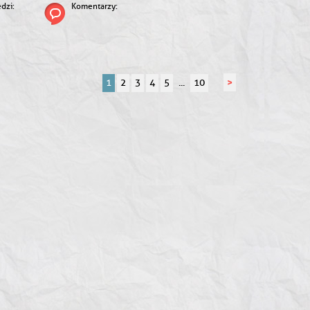
dzi:
Komentarzy:
>
1
2
3
4
5
...
10