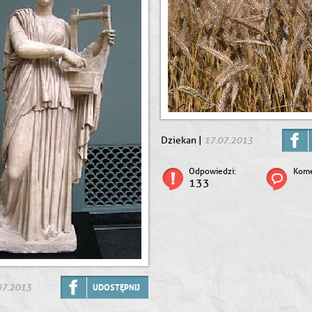
17.07.2013
Dziekan |
Odpowiedzi:
Kome
133
07.2013
UDOSTĘPNIJ