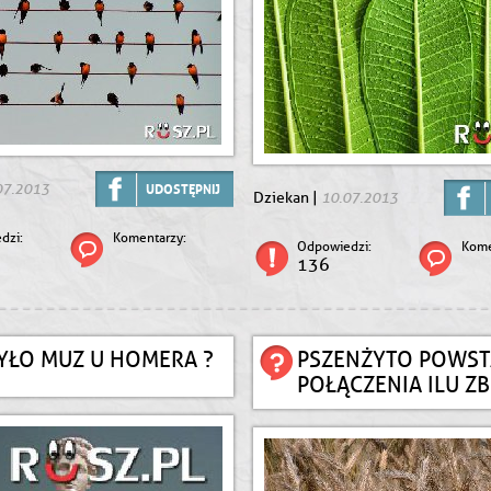
07.2013
UDOSTĘPNIJ
10.07.2013
Dziekan |
dzi:
Komentarzy:
Odpowiedzi:
Kome
136
BYŁO MUZ U HOMERA ?
PSZENŻYTO POWST
POŁĄCZENIA ILU Z