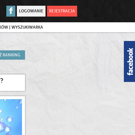
LOGOWANIE
REJESTRACJA
IKÓW
|
WYSZUKIWARKA
Ź RANKING
W?