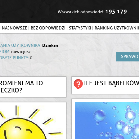
195 179
Wszystkich odpowiedzi:
|
NAJNOWSZE
|
BEZ ODPOWIEDZI
|
STATYSTYKI
|
RANKING UŻYTKOWN
Dziekan
TANIA UŻYTKOWNIKA:
ZIOM:
nowicjusz
SPRAWD
OBYTE PUNKTY:
0
PROMIENI MA TO
ILE JEST BĄBELKÓ
NECZKO?