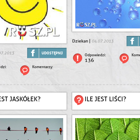
04.07.2013
Dziekan |
07.2013
UDOSTĘPNIJ
Odpowiedzi:
Kome
136
dzi:
Komentarzy:
JEST JASKÓŁEK?
ILE JEST LIŚCI?