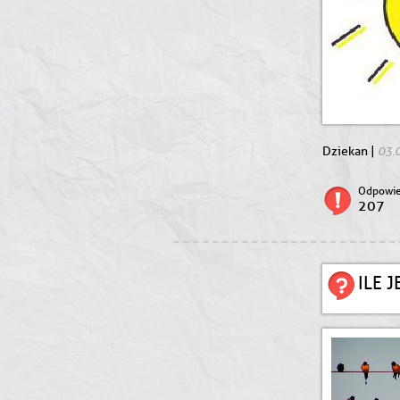
03.
Dziekan |
Odpowie
207
ILE 