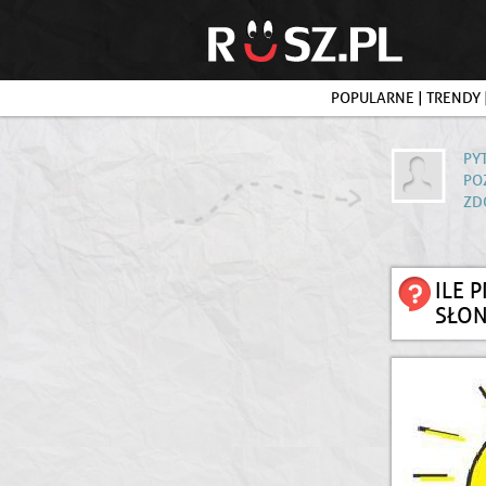
POPULARNE
|
TRENDY
PY
PO
ZD
ILE 
SŁO