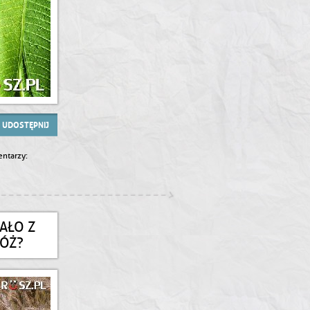
UDOSTĘPNIJ
ntarzy:
AŁO Z
BÓŻ?