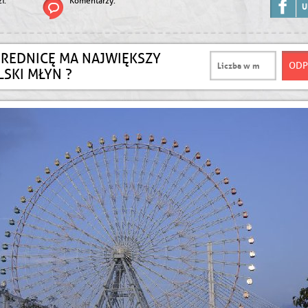
i:
Komentarzy:
U
ŚREDNICĘ MA NAJWIĘKSZY
LSKI MŁYN ?