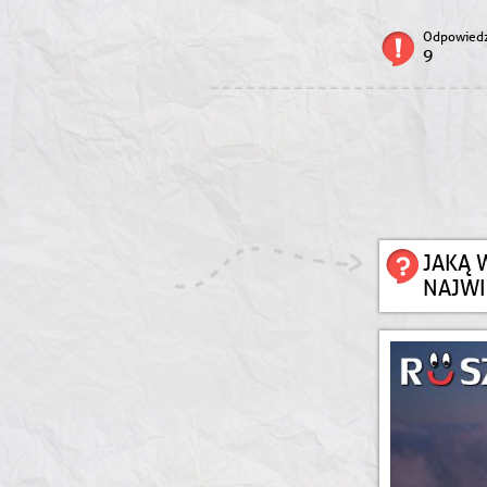
Odpowiedz
9
JAKĄ 
NAJWI