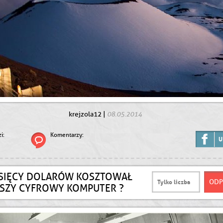
08.05.2014
krejzola12
|
i:
Komentarzy:
U
YSIĘCY DOLARÓW KOSZTOWAŁ
SZY CYFROWY KOMPUTER ?