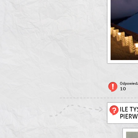
Odpowiedz
10
ILE T
PIERW