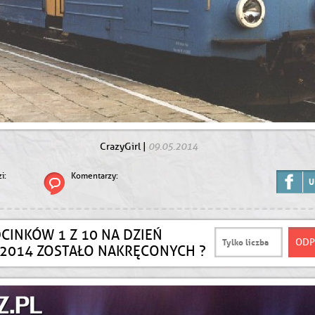
09.05.2014
CrazyGirl
|
i:
Komentarzy:
U
DCINKÓW 1 Z 10 NA DZIEŃ
.2014 ZOSTAŁO NAKRĘCONYCH ?