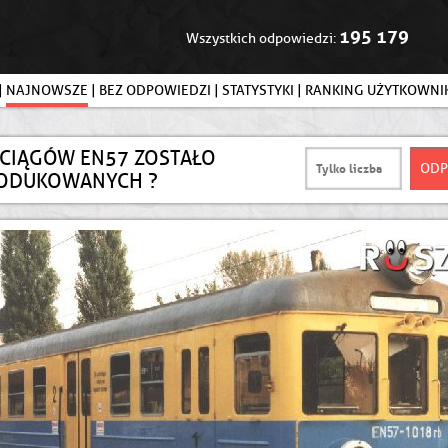
195 179
Wszystkich odpowiedzi:
|
NAJNOWSZE
|
BEZ ODPOWIEDZI
|
STATYSTYKI
|
RANKING UŻYTKOWN
OCIĄGÓW EN57 ZOSTAŁO
ODUKOWANYCH ?