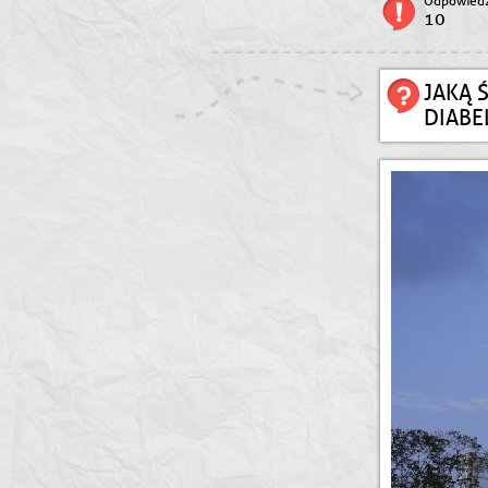
Odpowiedz
10
JAKĄ 
DIABE