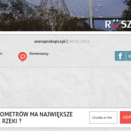
06.05.2014
anetaprokopczyk
|
i:
Komentarzy:
U
ILOMETRÓW MA NAJWIĘKSZE
 RZEKI ?