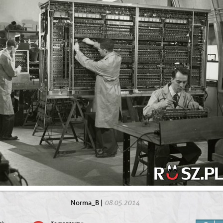
08.05.2014
Norma_B
|