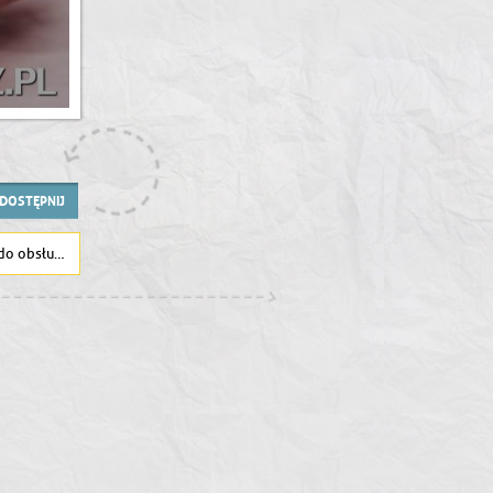
DOSTĘPNIJ
ombowca B-17E ?