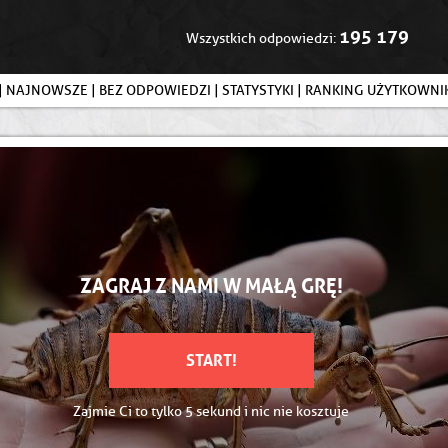
195 179
Wszystkich odpowiedzi:
|
NAJNOWSZE
|
BEZ ODPOWIEDZI
|
STATYSTYKI
|
RANKING UŻYTKOWN
ZAGRAJ Z NAMI W MAŁĄ GRĘ!
START!
Zajmie Ci to tylko 5 sekund i nic nie kosztuje