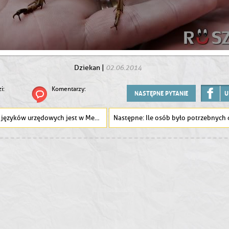
02.06.2014
Dziekan
|
i:
Komentarzy:
NASTĘPNE PYTANIE
U
 języków urzędowych jest w Meksyku ?
Ile osób było potrzebnych do obsługi i pilotażu b