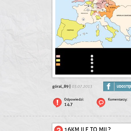
03.07.2013
góral_89 |
UDOSTĘP
Odpowiedzi:
Komentarzy:
147
16KM ILE TO MIL?