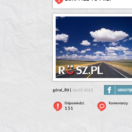
04.07.2013
góral_89 |
UDOSTĘP
Odpowiedzi:
Komentarzy:
131