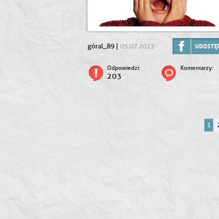
05.07.2013
góral_89 |
UDOSTĘP
Odpowiedzi:
Komentarzy:
203
1