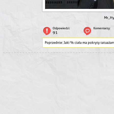
Mr_H
Odpowiedzi:
Komentarzy:
91
Jaki % ciała ma pokryty tatuażam