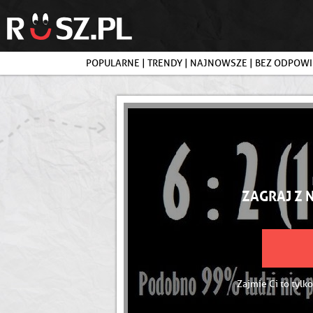
POPULARNE
|
TRENDY
|
NAJNOWSZE
|
BEZ ODPOWI
ZAGRAJ Z 
Zajmie Ci to tylko