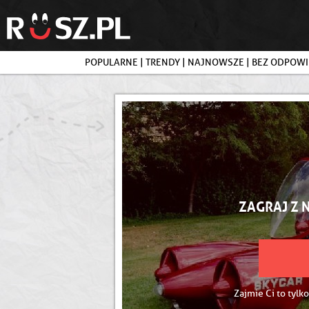
POPULARNE
|
TRENDY
|
NAJNOWSZE
|
BEZ ODPOWI
ZAGRAJ Z 
Zajmie Ci to tylko