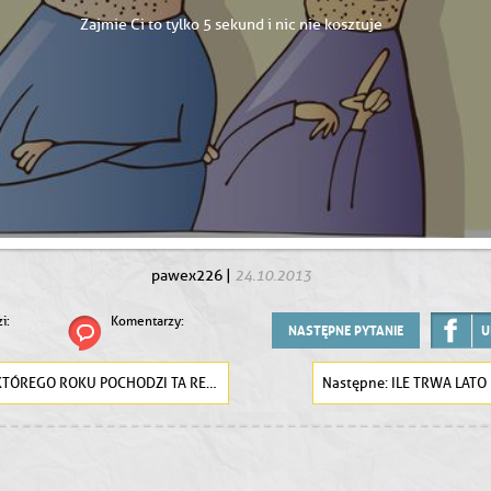
Zajmie Ci to tylko 5 sekund i nic nie kosztuje
24.10.2013
pawex226
|
i:
Komentarzy:
NASTĘPNE PYTANIE
U
TÓREGO ROKU POCHODZI TA REKLAMA COCA-COLLI
ILE TRWA LATO