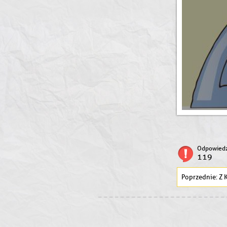
Odpowiedz
119
Z K