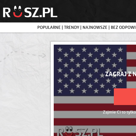
POPULARNE
|
TRENDY
|
NAJNOWSZE
|
BEZ ODPOWI
ZAGRAJ Z 
Zajmie Ci to tylko