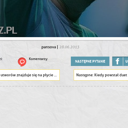
28.06.2013
pansova
|
i:
Komentarzy:
NASTĘPNE PYTANIE
U
utworów znajduje się na płycie Folkhorod zespołu ENEJ?
Kiedy powstał duet