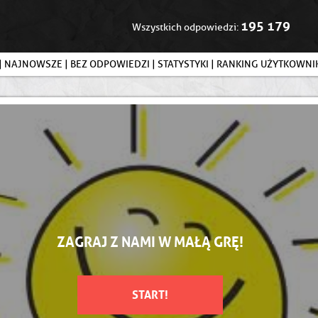
195 179
Wszystkich odpowiedzi:
|
NAJNOWSZE
|
BEZ ODPOWIEDZI
|
STATYSTYKI
|
RANKING UŻYTKOWN
ZAGRAJ Z NAMI W MAŁĄ GRĘ!
START!