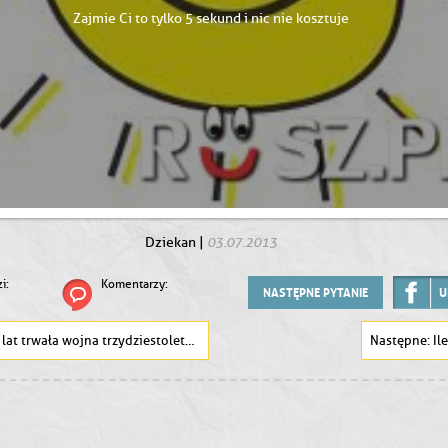
Zajmie Ci to tylko 5 sekund i nic nie kosztuje
03.07.2013
Dziekan
|
i:
Komentarzy:
NASTĘPNE PYTANIE
U
 lat trwała wojna trzydziestoletnia?
Il