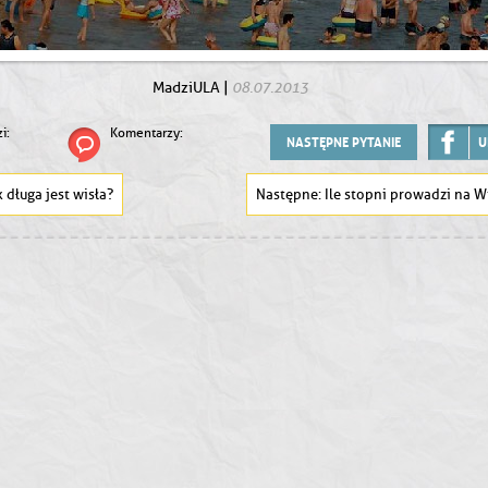
08.07.2013
MadziULA
|
i:
Komentarzy:
NASTĘPNE PYTANIE
U
k długa jest wisła?
Ile stopni prowadzi na Wi