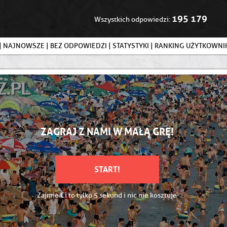
195 179
Wszystkich odpowiedzi:
|
NAJNOWSZE
|
BEZ ODPOWIEDZI
|
STATYSTYKI
|
RANKING UŻYTKOWN
ZAGRAJ Z NAMI W MAŁĄ GRĘ!
START!
Zajmie Ci to tylko 5 sekund i nic nie kosztuje