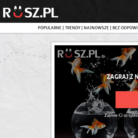
POPULARNE
|
TRENDY
|
NAJNOWSZE
|
BEZ ODPOWI
ZAGRAJ Z 
Zajmie Ci to tylko