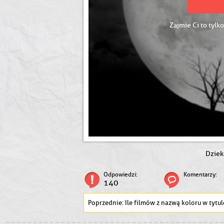
Zajmie Ci to tylko
Dziek
Odpowiedzi:
Komentarzy:
140
Ile filmów z nazwą koloru w tytule nakręcił Kieślows