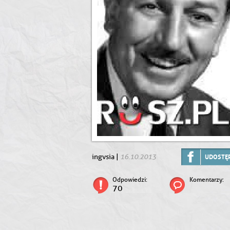
16.10.2013
ingvsia |
UDOSTĘP
Odpowiedzi:
Komentarzy:
70