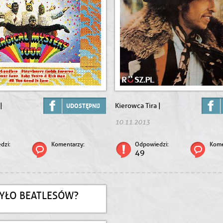
|
Kierowca Tira |
UDOSTĘPNIJ
10.11.2013
dzi:
Komentarzy:
Odpowiedzi:
Kome
49
BYŁO BEATLESÓW?