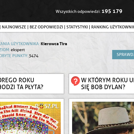
195 179
Wszystkich odpowiedzi:
|
NAJNOWSZE
|
BEZ ODPOWIEDZI
|
STATYSTYKI
|
RANKING UŻYTKOWN
Kierowca Tira
TANIA UŻYTKOWNIKA:
ZIOM:
ekspert
SPRAWD
OBYTE PUNKTY:
3474
ÓREGO ROKU
W KTÓRYM ROKU U
ODZI TA PŁYTA?
SIĘ BOB DYLAN?