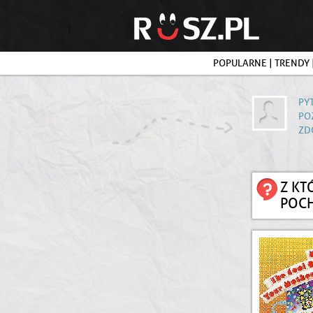
POPULARNE
|
TRENDY
PY
PO
ZD
Z KT
POCH