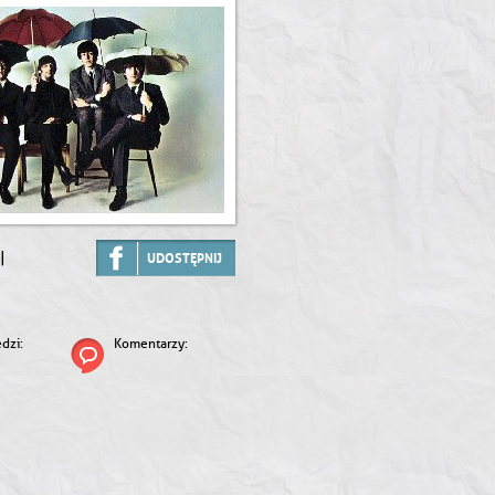
|
UDOSTĘPNIJ
dzi:
Komentarzy: