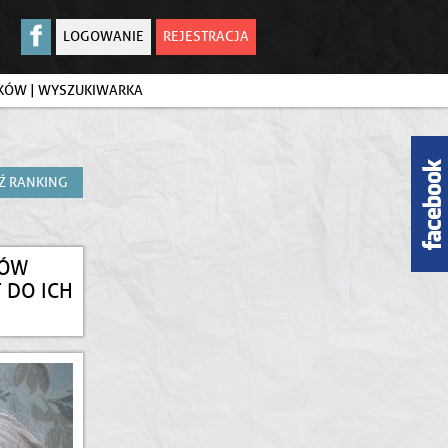
LOGOWANIE
REJESTRACJA
IKÓW
|
WYSZUKIWARKA
Ź RANKING
SÓW
 DO ICH