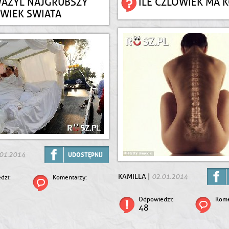
WAZYL NAJGRUBSZY
ILE CZLOWIEK MA 
WIEK SWIATA
01.2014
UDOSTĘPNIJ
02.01.2014
KAMILLA |
dzi:
Komentarzy:
Odpowiedzi:
Kome
48