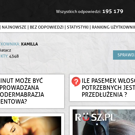
195 179
Wszystkich odpowiedzi:
|
NAJNOWSZE
|
BEZ ODPOWIEDZI
|
STATYSTYKI
|
RANKING UŻYTKOWN
KAMILLA
TKOWNIKA:
atacz
SPRAWD
KTY:
4348
MINUT MOŻE BYĆ
ILE PASEMEK WŁO
EPROWADZANA
POTRZEBNYCH JEST
RODERMABRAZJA
PRZEDŁUŻENIA ?
MENTOWA?