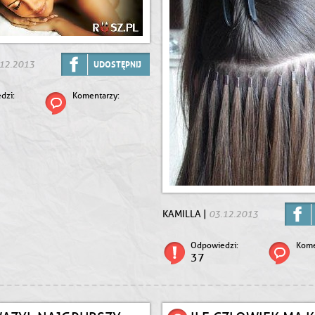
12.2013
UDOSTĘPNIJ
dzi:
Komentarzy:
03.12.2013
KAMILLA |
Odpowiedzi:
Kome
37