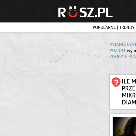
POPULARNE
|
TRENDY
PYTANIA UŻY
POZIOM:
wymi
ZDOBYTE PUN
ILE 
PRZ
MIK
DIA