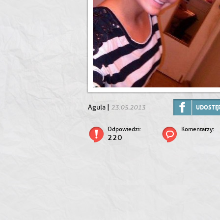
23.05.2013
Agula |
UDOSTĘP
Odpowiedzi:
Komentarzy:
220