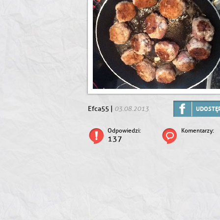
03.08.2013
Efca55 |
UDOSTĘP
Odpowiedzi:
Komentarzy:
137