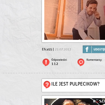
25.07.2013
Efca55 |
UDOSTĘP
Odpowiedzi:
Komentarzy:
112
ILE JEST PULPECIKOW?