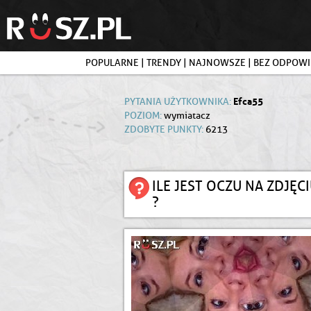
POPULARNE
|
TRENDY
|
NAJNOWSZE
|
BEZ ODPOWI
Efca55
PYTANIA UŻYTKOWNIKA:
POZIOM:
wymiatacz
ZDOBYTE PUNKTY:
6213
ILE JEST OCZU NA ZDJĘC
?