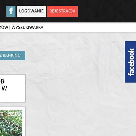
LOGOWANIE
REJESTRACJA
IKÓW
|
WYSZUKIWARKA
Ź RANKING
ÓB
 W