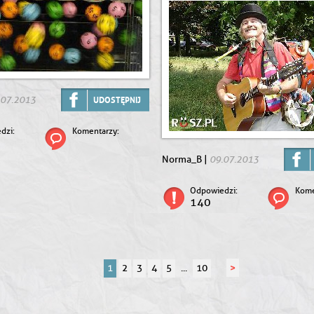
.07.2013
UDOSTĘPNIJ
dzi:
Komentarzy:
09.07.2013
Norma_B |
Odpowiedzi:
Kome
140
>
1
2
3
4
5
...
10