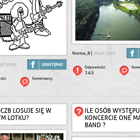
08.07.2013
Norma_B |
.07.2013
UDOSTĘPNIJ
Odpowiedzi:
Kome
145
dzi:
Komentarzy:
LICZB LOSUJE SIĘ W
ILE OSÓB WYSTĘPU
M LOTKU?
KONCERCIE ONE M
BAND ?