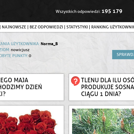
195 179
Wszystkich odpowiedzi:
|
NAJNOWSZE
|
BEZ ODPOWIEDZI
|
STATYSTYKI
|
RANKING UŻYTKOWN
Norma_B
TANIA UŻYTKOWNIKA:
ZIOM:
nowicjusz
SPRAWD
OBYTE PUNKTY:
0
EGO MAJA
TLENU DLA ILU OS
ODZIMY DZIEŃ
PRODUKUJE SOSNA
I?
CIĄGU 1 DNIA?