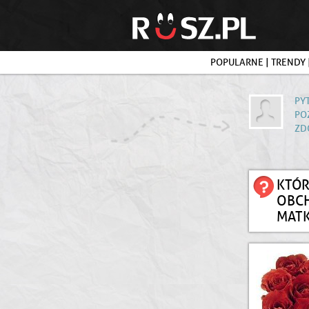
POPULARNE
|
TRENDY
PY
PO
ZD
KTÓR
OBCH
MATK