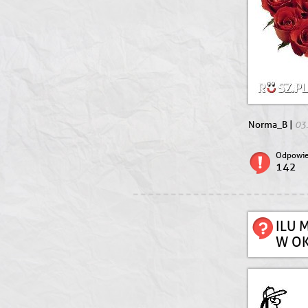
03
Norma_B |
Odpowie
142
ILU 
W OK