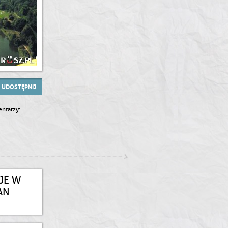
UDOSTĘPNIJ
ntarzy:
JE W
AN