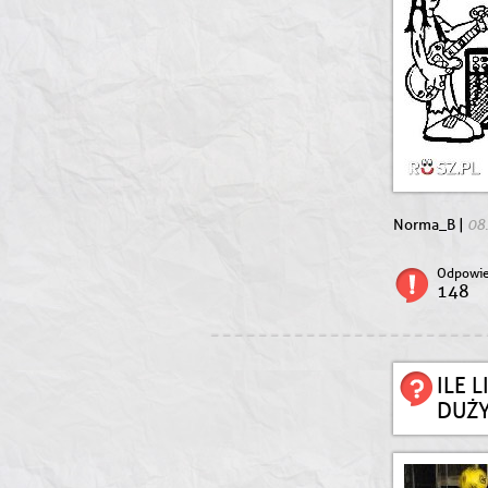
08
Norma_B |
Odpowie
148
ILE 
DUŻY