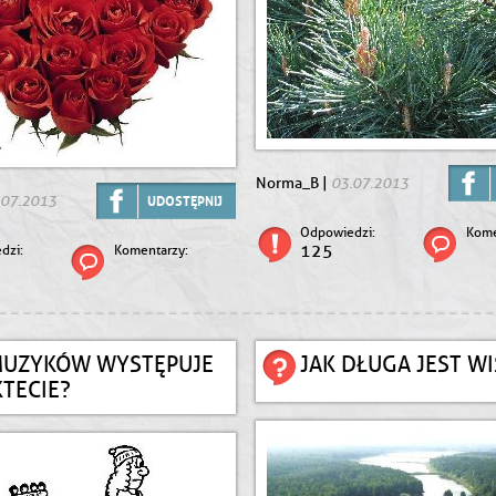
03.07.2013
Norma_B |
.07.2013
UDOSTĘPNIJ
Odpowiedzi:
Kome
125
dzi:
Komentarzy:
MUZYKÓW WYSTĘPUJE
JAK DŁUGA JEST WI
TECIE?