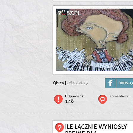
08.07.2013
Qbica |
UDOSTĘP
Odpowiedzi:
Komentarzy:
148
ILE ŁĄCZNIE WYNIOSŁY