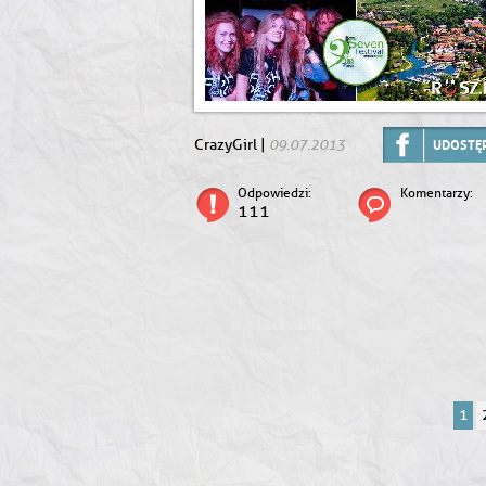
09.07.2013
CrazyGirl |
UDOSTĘP
Odpowiedzi:
Komentarzy:
111
1