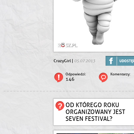
05.07.2013
CrazyGirl |
UDOSTĘP
Odpowiedzi:
Komentarzy:
146
OD KTÓREGO ROKU
ORGANIZOWANY JEST
SEVEN FESTIVAL?