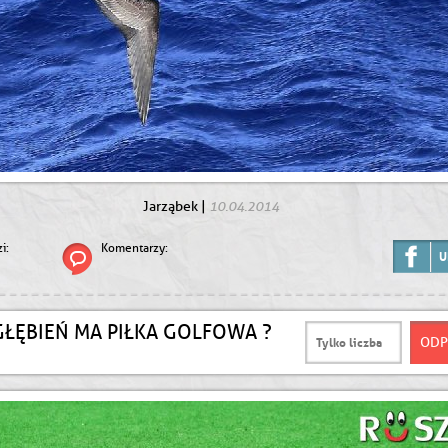
10.04.2014
Jarząbek
|
i:
Komentarzy:
U
GŁĘBIEŃ MA PIŁKA GOLFOWA ?