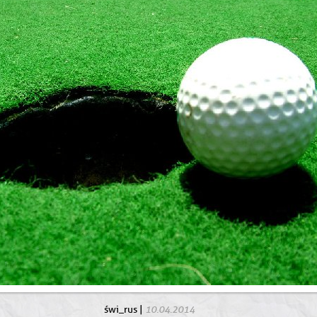
10.04.2014
świ_rus
|