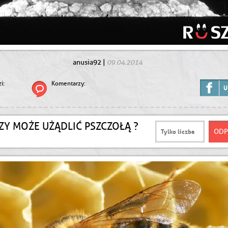
09.04.2014
anusia92
|
i:
Komentarzy:
U
AZY MOŻE UŻĄDLIĆ PSZCZOŁĄ ?