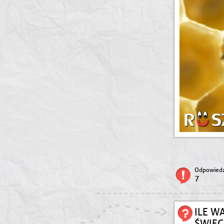
Odpowiedz
7
ILE W
ŚWIEC