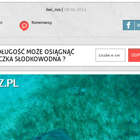
08.04.2014
świ_rus
|
i:
Komentarzy:
U
DŁUGOŚĆ MOŻE OSIĄGNĄĆ
CZKA SŁODKOWODNA ?