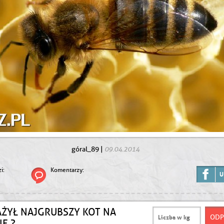
09.04.2014
góral_89
|
i:
Komentarzy:
U
AŻYŁ NAJGRUBSZY KOT NA
IE ?