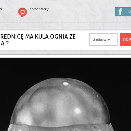
i:
Komentarzy:
U
ŚREDNICĘ MA KULA OGNIA ZE
IA ?