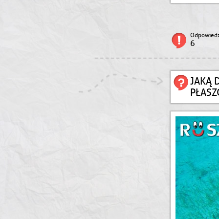
Odpowiedz
6
JAKĄ 
PŁASZ