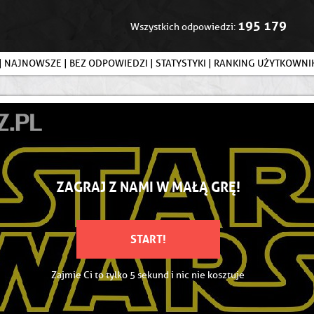
195 179
Wszystkich odpowiedzi:
|
NAJNOWSZE
|
BEZ ODPOWIEDZI
|
STATYSTYKI
|
RANKING UŻYTKOWN
ZAGRAJ Z NAMI W MAŁĄ GRĘ!
START!
Zajmie Ci to tylko 5 sekund i nic nie kosztuje