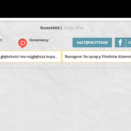
22.04.2014
Kostek666
|
i:
Komentarzy:
NASTĘPNE PYTANIE
U
głębokości ma najgłębsza kopalnia złota na świecie ?
Ile tysięcy filmików dziennie jest wysyłany