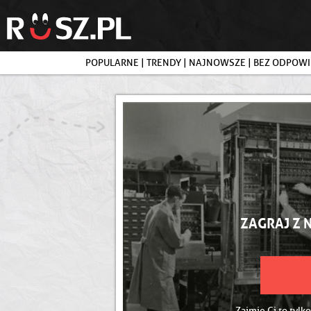
POPULARNE
|
TRENDY
|
NAJNOWSZE
|
BEZ ODPOWI
ZAGRAJ Z 
Zajmie Ci to tylko