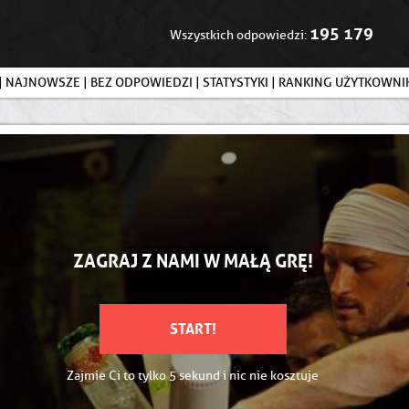
195 179
Wszystkich odpowiedzi:
|
NAJNOWSZE
|
BEZ ODPOWIEDZI
|
STATYSTYKI
|
RANKING UŻYTKOWN
ZAGRAJ Z NAMI W MAŁĄ GRĘ!
START!
Zajmie Ci to tylko 5 sekund i nic nie kosztuje