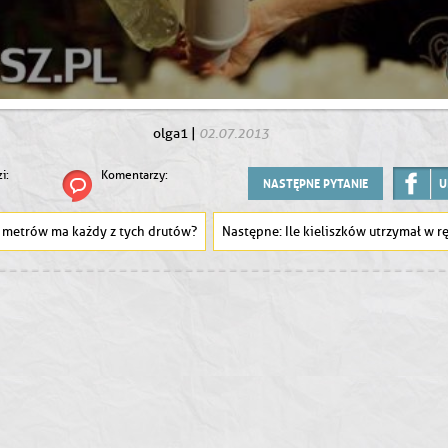
02.07.2013
olga1
|
i:
Komentarzy:
NASTĘPNE PYTANIE
U
e metrów ma każdy z tych drutów?
Ile kieliszków utrzymał w ręce ten