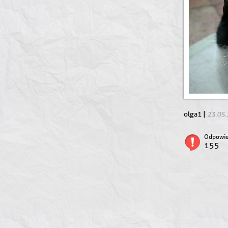
23.05
olga1 |
Odpowie
155