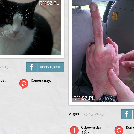
.2013
UDOSTĘPNIJ
dzi:
Komentarzy:
23.05.2013
olga1 |
Odpowiedzi:
Kome
185