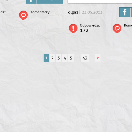
23.05.2013
dzi:
Komentarzy:
olga1 |
Odpowiedzi:
Kome
172
>
1
2
3
4
5
...
43