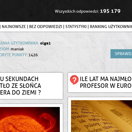
195 179
Wszystkich odpowiedzi:
|
NAJNOWSZE
|
BEZ ODPOWIEDZI
|
STATYSTYKI
|
RANKING UŻYTKOWN
olga1
TANIA UŻYTKOWNIKA:
ZIOM:
maniak
SPRAWD
OBYTE PUNKTY:
1426
LU SEKUNDACH
ILE LAT MA NAJMŁ
TŁO ZE SŁOŃCA
PROFESOR W EURO
ERA DO ZIEMI ?