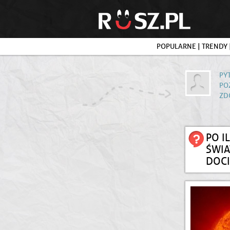
POPULARNE
|
TRENDY
PY
PO
ZD
PO I
ŚWIA
DOCI