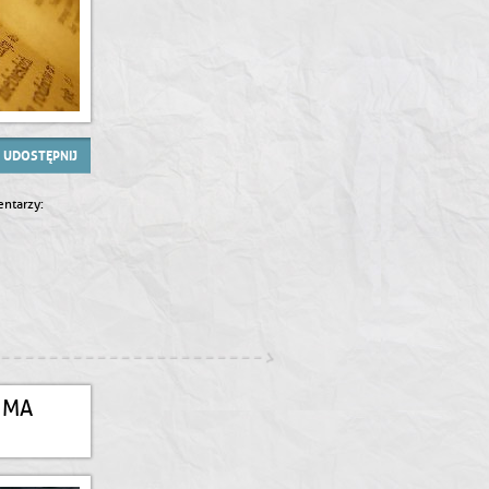
UDOSTĘPNIJ
ntarzy:
 MA