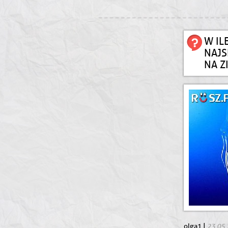
W IL
NAJS
NA Z
23.05
olga1 |