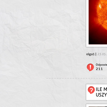
23.05
olga1 |
Odpowie
211
ILE 
USZY