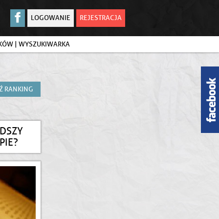
LOGOWANIE
REJESTRACJA
IKÓW
|
WYSZUKIWARKA
Ź RANKING
ODSZY
PIE?