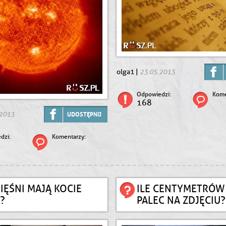
23.05.2013
olga1 |
Odpowiedzi:
Kome
168
.2013
UDOSTĘPNIJ
dzi:
Komentarzy:
MIĘŚNI MAJĄ KOCIE
ILE CENTYMETRÓW
?
PALEC NA ZDJĘCIU?