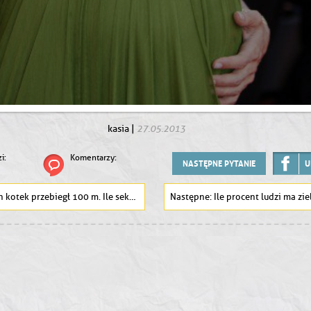
27.05.2013
kasia
|
i:
Komentarzy:
NASTĘPNE PYTANIE
U
kotek przebiegł 100 m. Ile sekund mu to zajęło?
Ile procent ludzi ma zie