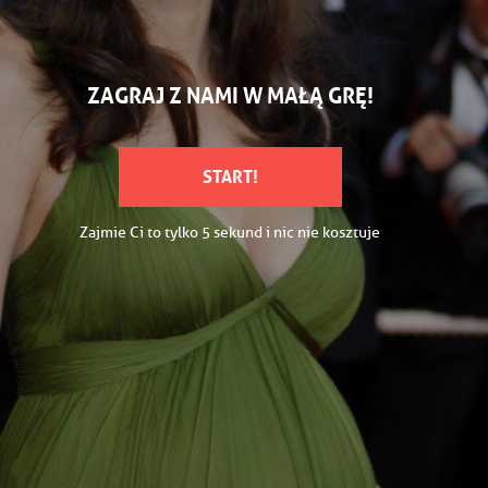
ZAGRAJ Z NAMI W MAŁĄ GRĘ!
START!
Zajmie Ci to tylko 5 sekund i nic nie kosztuje