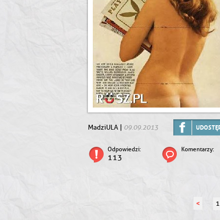
09.09.2013
MadziULA |
UDOSTĘP
Odpowiedzi:
Komentarzy:
113
<
1