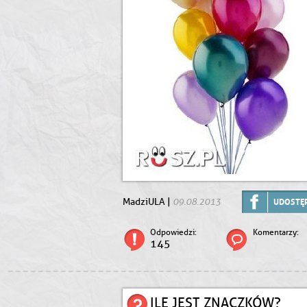
09.08.2013
MadziULA |
UDOSTĘP
Odpowiedzi:
Komentarzy:
145
ILE JEST ZNACZKÓW?