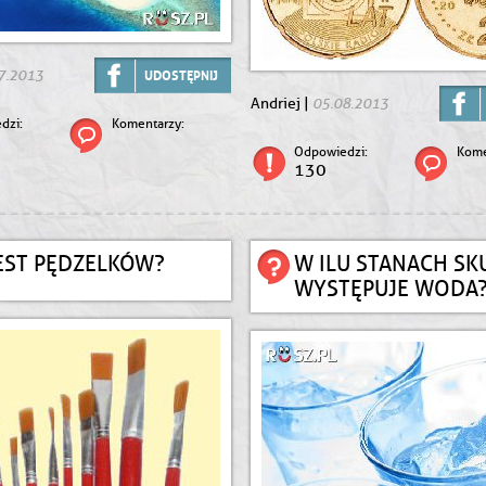
7.2013
UDOSTĘPNIJ
05.08.2013
Andriej |
dzi:
Komentarzy:
Odpowiedzi:
Kome
130
JEST PĘDZELKÓW?
W ILU STANACH SK
WYSTĘPUJE WODA