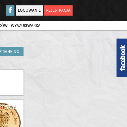
LOGOWANIE
REJESTRACJA
IKÓW
|
WYSZUKIWARKA
Ź RANKING