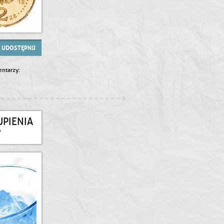
UDOSTĘPNIJ
ntarzy:
UPIENIA
?