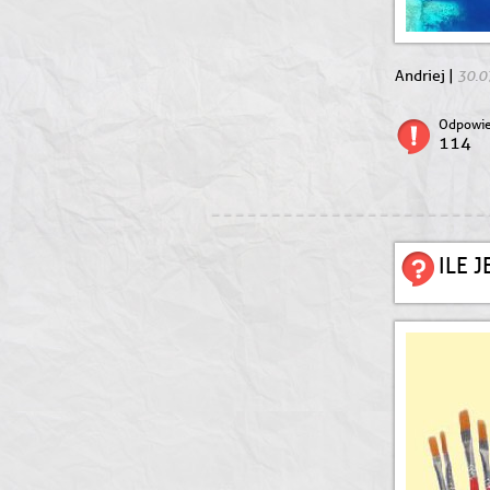
30.0
Andriej |
Odpowie
114
ILE 