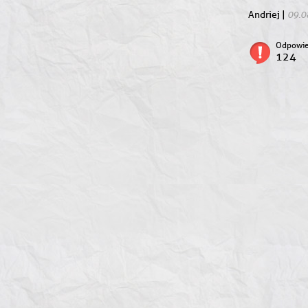
09.0
Andriej |
Odpowie
124