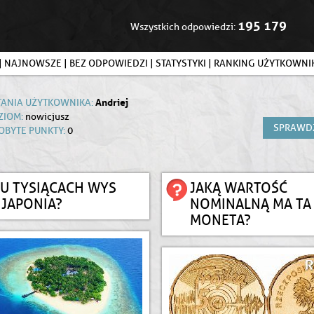
195 179
Wszystkich odpowiedzi:
|
NAJNOWSZE
|
BEZ ODPOWIEDZI
|
STATYSTYKI
|
RANKING UŻYTKOWN
Andriej
TANIA UŻYTKOWNIKA:
ZIOM:
nowicjusz
SPRAWD
OBYTE PUNKTY:
0
LU TYSIĄCACH WYS
JAKĄ WARTOŚĆ
 JAPONIA?
NOMINALNĄ MA TA
MONETA?