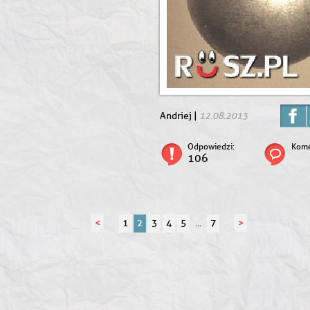
12.08.2013
Andriej |
Odpowiedzi:
Kome
106
<
>
1
2
3
4
5
...
7