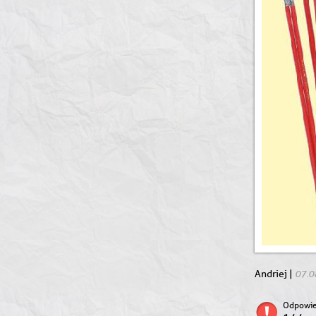
07.0
Andriej |
Odpowie