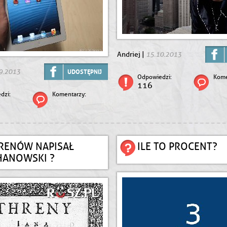
15.10.2013
Andriej |
9.2013
UDOSTĘPNIJ
Odpowiedzi:
Kome
116
dzi:
Komentarzy:
TRENÓW NAPISAŁ
ILE TO PROCENT?
HANOWSKI ?