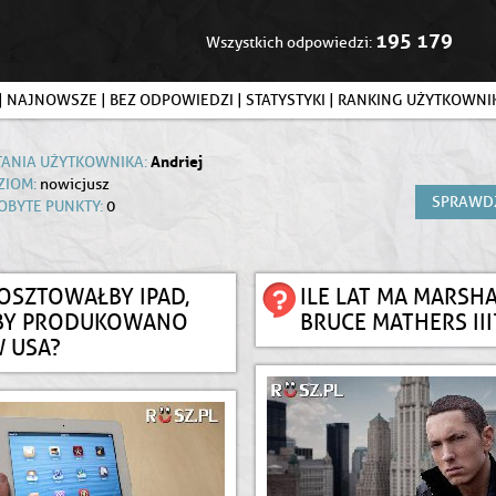
195 179
Wszystkich odpowiedzi:
|
NAJNOWSZE
|
BEZ ODPOWIEDZI
|
STATYSTYKI
|
RANKING UŻYTKOWN
Andriej
TANIA UŻYTKOWNIKA:
ZIOM:
nowicjusz
SPRAWD
OBYTE PUNKTY:
0
KOSZTOWAŁBY IPAD,
ILE LAT MA MARSH
BY PRODUKOWANO
BRUCE MATHERS III
 USA?