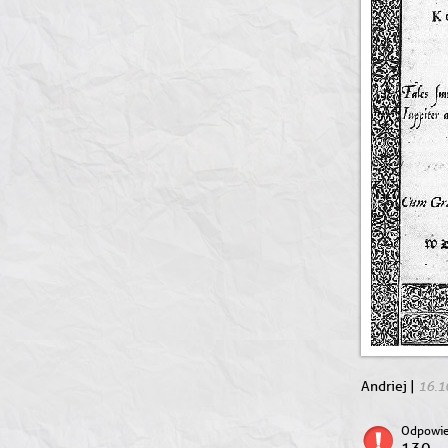
16.1
Andriej |
Odpowie
130