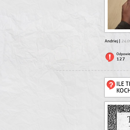
24.0
Andriej |
Odpowie
127
ILE 
KOC