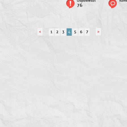
Odpowiedzi:
Kome
76
<
>
1
2
3
4
5
6
7