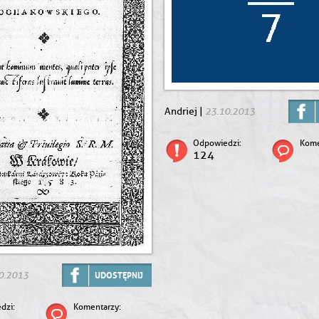
23.10.2013
Andriej |
Odpowiedzi:
Kome
124
0.2013
UDOSTĘPNIJ
dzi:
Komentarzy: