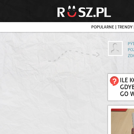
POPULARNE
|
TRENDY
PY
PO
ZD
ILE 
GDY
GO W