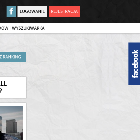
LOGOWANIE
REJESTRACJA
IKÓW
|
WYSZUKIWARKA
Ź RANKING
ALL
?