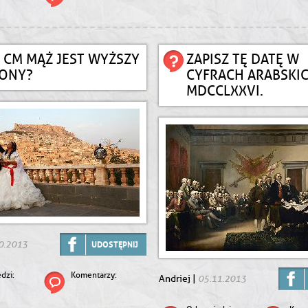
E CM MĄŻ JEST WYŻSZY
ZAPISZ TĘ DATĘ W
ŻONY?
CYFRACH ARABSKI
MDCCLXXVI.
0.2013
UDOSTĘPNIJ
dzi:
Komentarzy:
05.11.2013
Andriej |