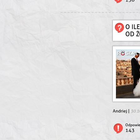
O IL
OD 
30.1
Andriej |
Odpowie
143